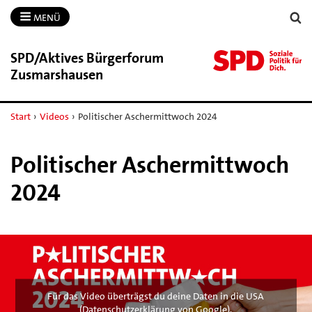
MENÜ
SPD/​Aktives Bürgerforum
Zusmarshausen
Start
›
Videos
›
Politischer Aschermittwoch 2024
Politischer Aschermittwoch
2024
Für das Video überträgst du deine Daten in die USA
(
Datenschutzerklärung von Google
).